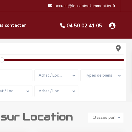
accueil@le-cabinet-immobilier.fr
s contacter
04 50 02 41 05
Achat / Loc …
Types de biens
at / Loc …
Achat / Loc …
 sur Location
Classes par