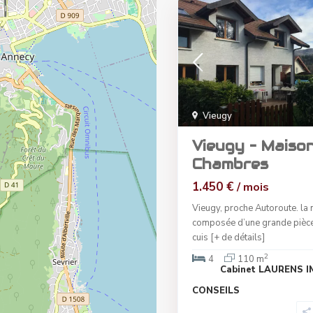
Vieugy
Vieugy – Maiso
Chambres
1.450 €
/ mois
Vieugy, proche Autoroute. la
composée d’une grande pièce
cuis
[+ de détails]
2
4
110 m
Cabinet LAURENS 
CONSEILS