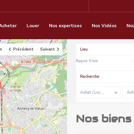
Acheter
Louer
Nos expertises
Nos Vidéos
Nou
an
Précédent
Suivant
Rayon:
5 km
Achat / Loc …
Ach
Nos biens