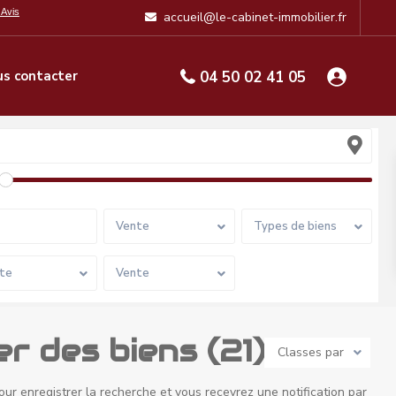
accueil@le-cabinet-immobilier.fr
s contacter
04 50 02 41 05
Vente
Types de biens
te
Vente
r des biens (21)
Classes par
our enregistrer la recherche et vous recevrez une notification par