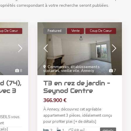
ropriétés correspondant à votre recherche seront publiées.
up De Coeur
Featured
Vente
Coup De Coeur
Commerces, établissements
8
scolaires, vieille vile
,
Annecy
7
d (74),
T3 en rez de jardin –
vec 3
Seynod Centre
366.900 €
À Annecy, découvrez cet agréable
appartement 3 pièces, idéalement conçu
SEILS vous
pour profiter plei
[+ de détails]
ant
ails]
2
2
1
68 m
détails