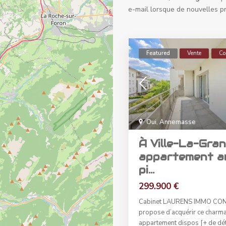
e-mail lorsque de nouvelles p
Featured
Vente
Co
Oui
,
Annemasse
À Ville-La-Gran
appartement a
pi...
299.900 €
Cabinet LAURENS IMMO CON
propose d’acquérir ce charm
appartement dispos
[+ de dét