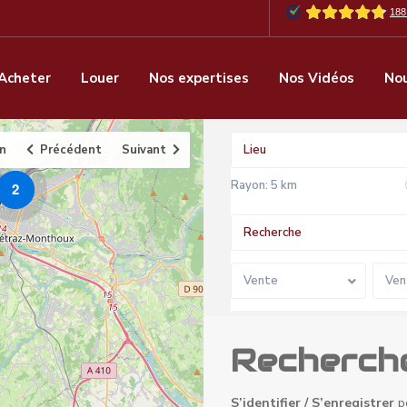
Acheter
Louer
Nos expertises
Nos Vidéos
Nou
an
Précédent
Suivant
Rayon:
5 km
2
Vente
Ven
Recherche
S’identifier / S’enregistrer
p