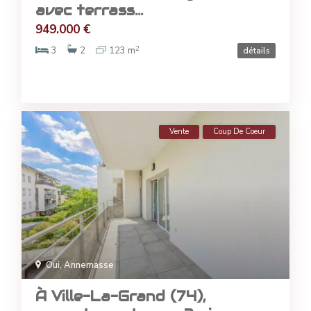
avec terrass...
949.000 €
2
3
2
123 m
détails
Vente
Coup De Coeur
Oui
,
Annemasse
À Ville-La-Grand (74),