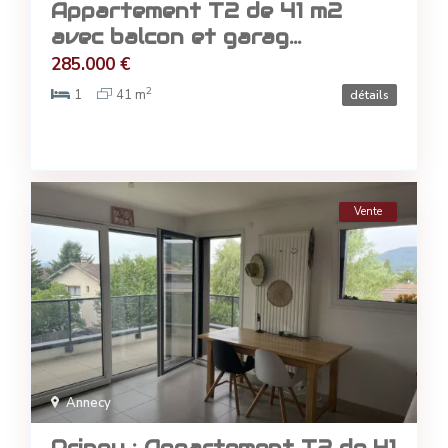
Appartement T2 de 41 m2
avec balcon et garag...
285.000 €
2
1
41 m
détails
Vente
Annecy