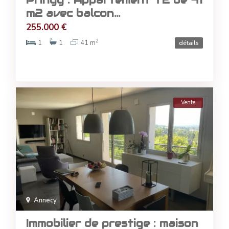
Pringy : Appartement T2 de 41
m2 avec balcon...
255.000 €
2
1
1
41 m
détails
Vente
Annecy
Immobilier de prestige : maison