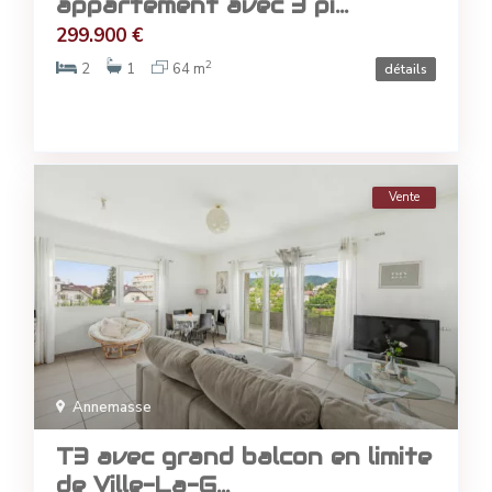
appartement avec 3 pi...
299.900 €
2
2
1
64 m
détails
Vente
Annemasse
T3 avec grand balcon en limite
de Ville-La-G...