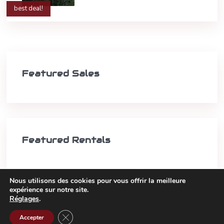
best deal!
Featured Sales
Featured Rentals
Nous utilisons des cookies pour vous offrir la meilleure
expérience sur notre site.
Réglages
.
Copyright 2021 -
Grille d’honoraires
Fermer la bannière des cookies GDPR
Accepter
Mentions légales & RGPD