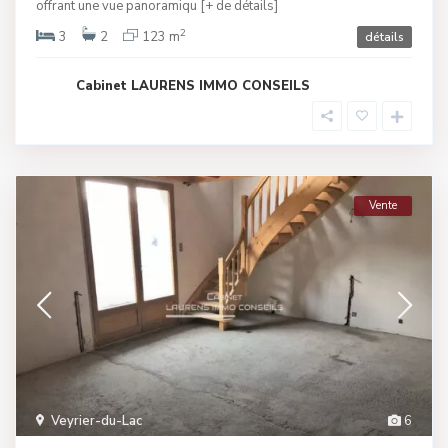
offrant une vue panoramiqu
[+ de détails]
2
3
2
123 m
détails
Cabinet LAURENS IMMO CONSEILS
Vente
Veyrier-du-Lac
6