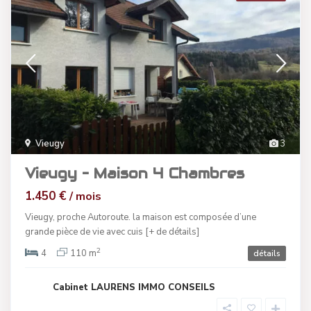
Vieugy
3
Vieugy – Maison 4 Chambres
1.450 €
/ mois
Vieugy, proche Autoroute. la maison est composée d’une
grande pièce de vie avec cuis
[+ de détails]
2
4
110 m
détails
Cabinet LAURENS IMMO CONSEILS