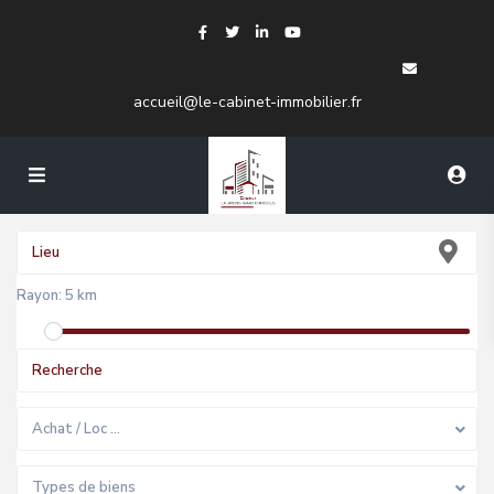
accueil@le-cabinet-immobilier.fr
Rayon:
5 km
Achat / Loc …
Types de biens