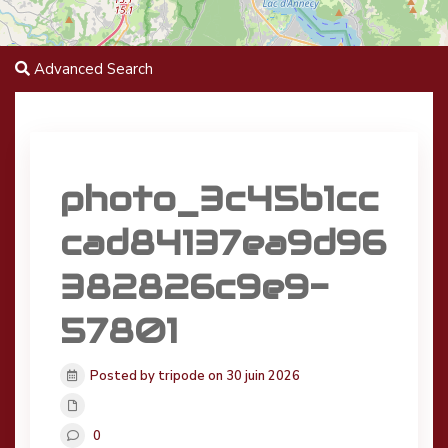
Advanced Search
photo_3c45b1cc
cad84137ea9d96
382826c9e9-
57801
Posted by tripode on 30 juin 2026
0