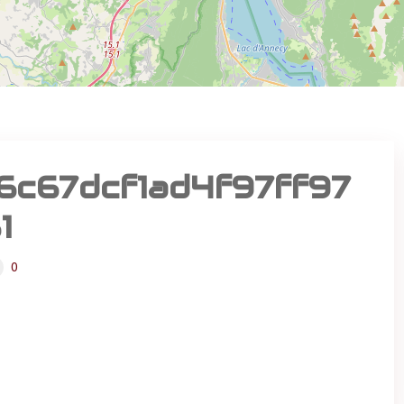
c67dcf1ad4f97ff97
1
0