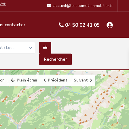
accueil@le-cabinet-immobilier.fr
s contacter
04 50 02 41 05
t / Loc …
ion
Plein écran
Précédent
Suivant