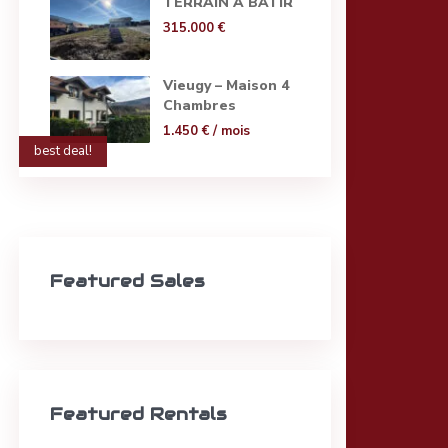
TERRAIN A BATIR
315.000 €
Vieugy – Maison 4
Chambres
1.450 €
/ mois
best deal!
Featured Sales
Featured Rentals