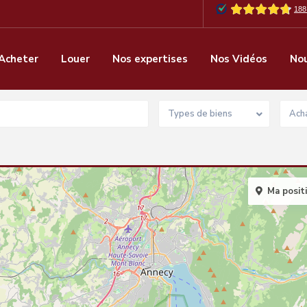
Acheter
Louer
Nos expertises
Nos Vidéos
Nou
Types de biens
Acha
Ma posit