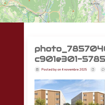
photo_7857046
c901e301-5785
Posted by on 4 novembre 2025