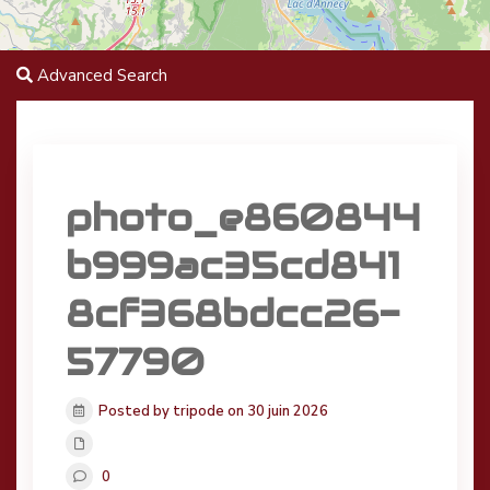
Advanced Search
photo_e860844
b999ac35cd841
8cf368bdcc26-
57790
Posted by tripode on 30 juin 2026
0