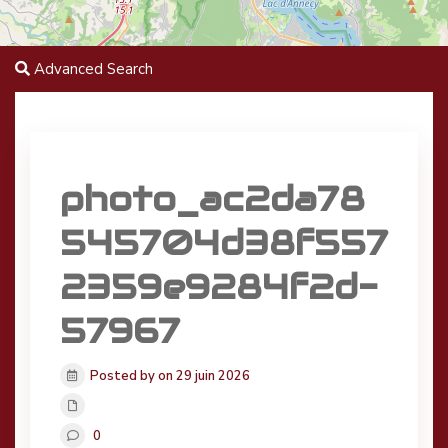
Advanced Search
photo_ac2da78
545704d38f557
2359e9284f2d-
57967
Posted by on 29 juin 2026
0