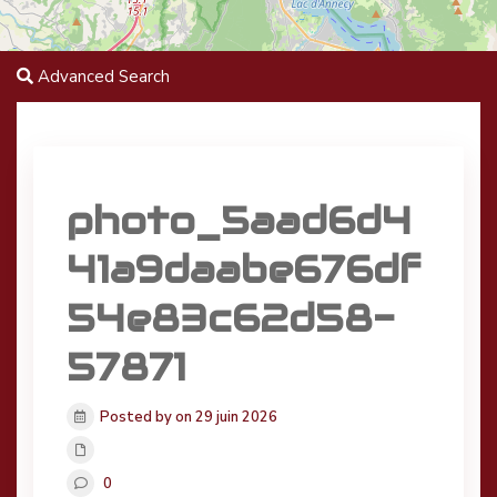
Advanced Search
photo_5aad6d4
41a9daabe676df
54e83c62d58-
57871
Posted by on 29 juin 2026
0