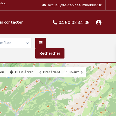
accueil@le-cabinet-immobilier.fr
s contacter
04 50 02 41 05
t / Loc …
ion
Plein écran
Précédent
Suivant