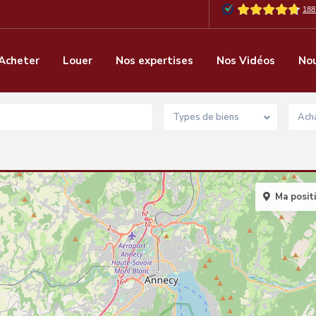
Acheter
Louer
Nos expertises
Nos Vidéos
Nou
Types de biens
Acha
Ma posit