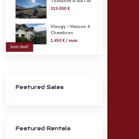
TERRAIN A BATIR
315.000 €
Vieugy – Maison 4
Chambres
1.450 €
/ mois
best deal!
Featured Sales
Featured Rentals