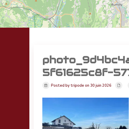
photo_9d4bc4
5f61625c8f-57
Posted by tripode on 30 juin 2026