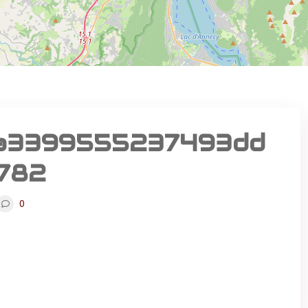
a3399555237493dd
782
0