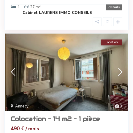
2
1
27 m
détails
Cabinet LAURENS IMMO CONSEILS
Location
Annecy
3
Colocation – 14 m2 – 1 pièce
490 €
/ mois