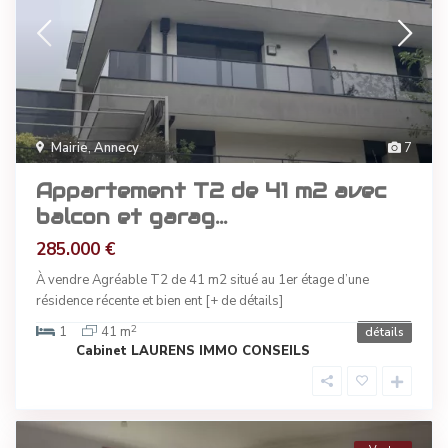
Mairie
,
Annecy
7
Appartement T2 de 41 m2 avec
balcon et garag...
285.000 €
À vendre Agréable T2 de 41 m2 situé au 1er étage d’une
résidence récente et bien ent
[+ de détails]
2
1
41 m
détails
Cabinet LAURENS IMMO CONSEILS