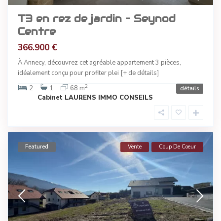
T3 en rez de jardin – Seynod
Centre
366.900 €
À Annecy, découvrez cet agréable appartement 3 pièces,
idéalement conçu pour profiter plei
[+ de détails]
2
2
1
68 m
détails
Cabinet LAURENS IMMO CONSEILS
Featured
Vente
Coup De Coeur