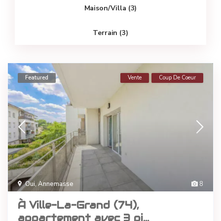
Maison/villa (3)
Terrain (3)
Featured
Vente
Coup De Coeur
Oui
,
Annemasse
8
À Ville-La-Grand (74),
appartement avec 3 pi...