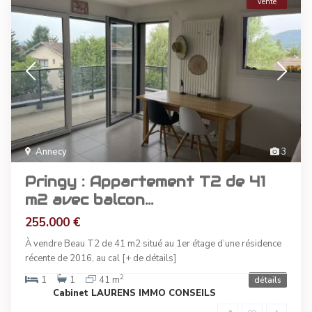
Vente
Annecy
3
Pringy : Appartement T2 de 41
m2 avec balcon...
255.000 €
À vendre Beau T2 de 41 m2 situé au 1er étage d’une résidence
récente de 2016, au cal
[+ de détails]
2
1
1
41 m
détails
Cabinet LAURENS IMMO CONSEILS