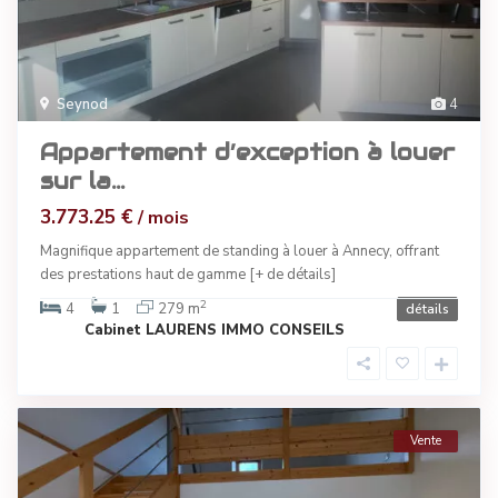
Seynod
4
Appartement d’exception à louer
sur la...
3.773.25 €
/ mois
Magnifique appartement de standing à louer à Annecy, offrant
des prestations haut de gamme
[+ de détails]
2
4
1
279 m
détails
Cabinet LAURENS IMMO CONSEILS
Vente