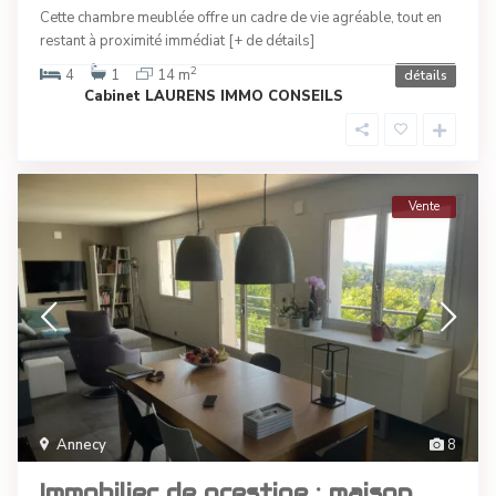
Cette chambre meublée offre un cadre de vie agréable, tout en
restant à proximité immédiat
[+ de détails]
2
4
1
14 m
détails
Cabinet LAURENS IMMO CONSEILS
Vente
Annecy
8
Immobilier de prestige : maison