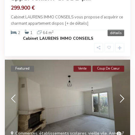
299.900 €
Cabinet LAURENS IMMO CONSEILS vous propose d’acquérir ce
charmant appartement dispos
[+ de détails]
2
2
1
64 m
détails
Cabinet LAURENS IMMO CONSEILS
Featured
Vente
Coup De Coeur
Commerces, établissements scolaires, vieille vile
,
Annecy
7