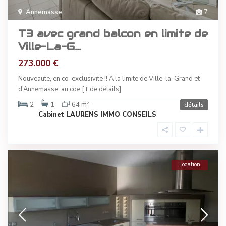
Annemasse
7
T3 avec grand balcon en limite de
Ville-La-G...
273.000 €
Nouveaute, en co-exclusivite !! A la limite de Ville-la-Grand et
d’Annemasse, au coe
[+ de détails]
2
2
1
64 m
détails
Cabinet LAURENS IMMO CONSEILS
Location