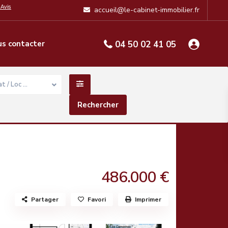
accueil@le-cabinet-immobilier.fr
s contacter
04 50 02 41 05
t / Loc …
486.000 €
Partager
Favori
Imprimer