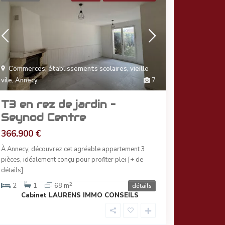
Commerces, établissements scolaires, vieille
vile
,
Annecy
7
T3 en rez de jardin –
Seynod Centre
366.900 €
À Annecy, découvrez cet agréable appartement 3
pièces, idéalement conçu pour profiter plei
[+ de
détails]
2
2
1
68 m
détails
Cabinet LAURENS IMMO CONSEILS