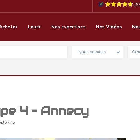
Acheter
Louer
Nos expertises
Nos Vidéos
Nou
Types de biens
Acha
pe 4 – Annecy
lle vile