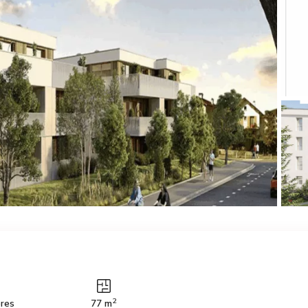
2
res
77 m