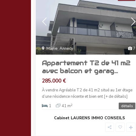
Mairie
,
Annecy
7
Appartement T2 de 41 m2
avec balcon et garag...
285.000 €
À vendre Agréable T2 de 41 m2 situé au 1er étage
d’une résidence récente et bien ent
[+ de détails]
2
1
41 m
détails
Cabinet LAURENS IMMO CONSEILS