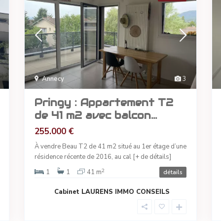
Annecy
3
Pringy : Appartement T2
de 41 m2 avec balcon...
255.000 €
À vendre Beau T2 de 41 m2 situé au 1er étage d’une
résidence récente de 2016, au cal
[+ de détails]
2
1
1
41 m
détails
Cabinet LAURENS IMMO CONSEILS