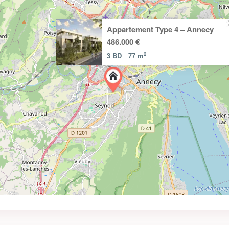
Appartement Type 4 – Annecy
486.000 €
2
3 BD
77 m