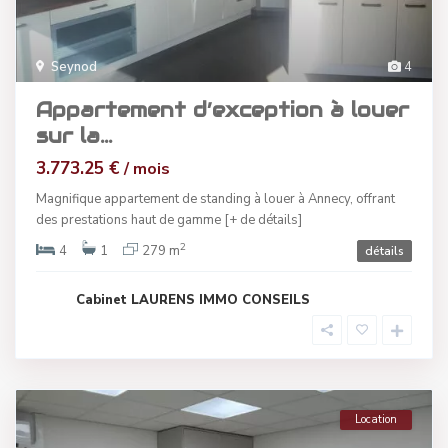
Seynod
4
Appartement d’exception à louer
sur la...
3.773.25 €
/ mois
Magnifique appartement de standing à louer à Annecy, offrant
des prestations haut de gamme
[+ de détails]
2
4
1
279 m
détails
Cabinet LAURENS IMMO CONSEILS
Location