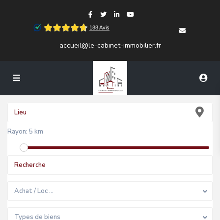
accueil@le-cabinet-immobilier.fr
Rayon:
5 km
Achat / Loc …
Types de biens