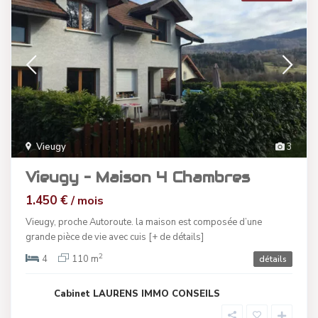
Vieugy
3
Vieugy – Maison 4 Chambres
1.450 €
/ mois
Vieugy, proche Autoroute. la maison est composée d’une
grande pièce de vie avec cuis
[+ de détails]
2
4
110 m
détails
Cabinet LAURENS IMMO CONSEILS