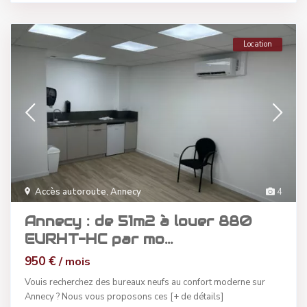
Location
Accès autoroute
,
Annecy
4
Annecy : de 51m2 à louer 880
EURHT-HC par mo...
950 €
/ mois
Vouis recherchez des bureaux neufs au confort moderne sur
Annecy ? Nous vous proposons ces
[+ de détails]