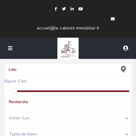
accueil@le-cabinet-immobilier.fr
Rayon:
5 km
Achat / Loc …
Types de biens