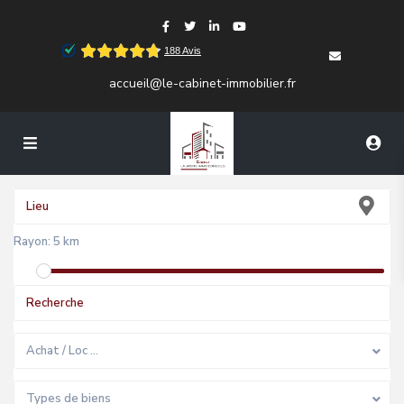
accueil@le-cabinet-immobilier.fr
Rayon:
5 km
Achat / Loc …
Types de biens