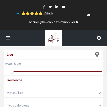
accueil@le-cabinet-immobilier.fr
Rayon:
5 km
Achat / Loc …
Types de biens