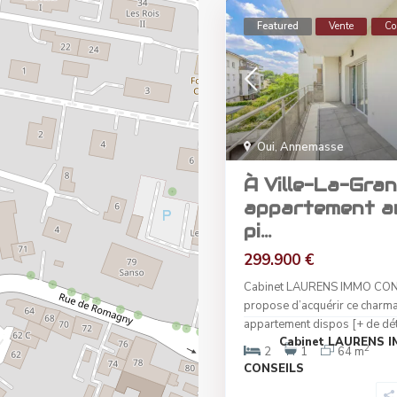
Featured
Vente
Co
Oui
,
Annemasse
À Ville-La-Gran
appartement a
pi...
299.900 €
Cabinet LAURENS IMMO CON
propose d’acquérir ce charm
appartement dispos
[+ de dét
Cabinet LAURENS 
2
2
1
64 m
CONSEILS