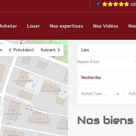
Acheter
Louer
Nos expertises
Nos Vidéos
Nou
an
Précédent
Suivant
Rayon:
5 km
Achat / Loc …
Ach
Nos biens