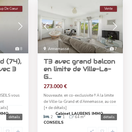
up De Coeur
Vente
8
Annemasse
7
d (74),
T3 avec grand balcon
vec 3
en limite de Ville-La-
G...
273.000 €
SEILS vous
Nouveaute, en co-exclusivite !! A la limite
ant
de Ville-la-Grand et d’Annemasse, au coe
ails]
[+ de détails]
IMMO
Cabinet LAURENS IMMO
2
2
1
64 m
détails
détails
CONSEILS