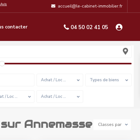
accueil@le-cabinet-immobilier.fr
s contacter
04 50 02 41 05
Achat / Loc …
Types de biens
at / Loc …
Achat / Loc …
 sur Annemasse
Classes par