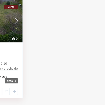
Vente
2
 à 10
ecy proche de
IMMO
détails