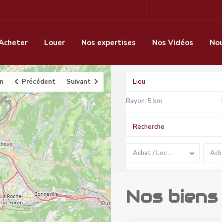
Acheter
Louer
Nos expertises
Nos Vidéos
Nou
an
Précédent
Suivant
Rayon:
5 km
Achat / Loc …
Ach
Nos biens 