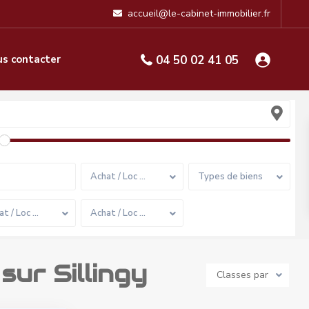
accueil@le-cabinet-immobilier.fr
s contacter
04 50 02 41 05
Achat / Loc …
Types de biens
at / Loc …
Achat / Loc …
sur Sillingy
Classes par