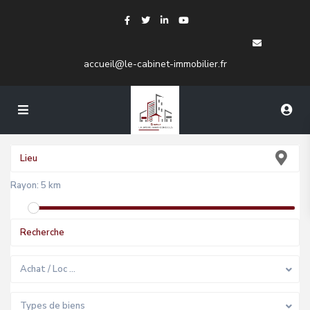
accueil@le-cabinet-immobilier.fr
Rayon:
5 km
Achat / Loc …
Types de biens