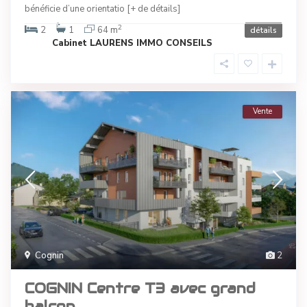
bénéficie d’une orientatio
[+ de détails]
2
2
1
64 m
détails
Cabinet LAURENS IMMO CONSEILS
Vente
Cognin
2
COGNIN Centre T3 avec grand
balcon