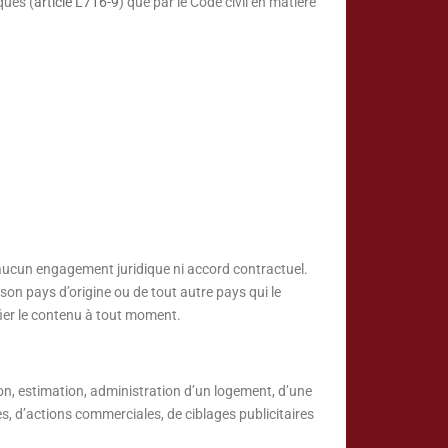
ques (
article L716-9
) que par le Code civil en matière
nt aucun engagement juridique ni accord contractuel.
 son pays d’origine ou de tout autre pays qui le
difier le contenu à tout moment.
ion, estimation, administration d’un logement, d’une
es, d’actions commerciales, de ciblages publicitaires