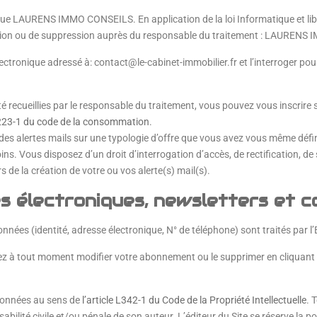
dique LAURENS IMMO CONSEILS. En application de la loi Informatique et l
fication ou de suppression auprès du responsable du traitement : LAURE
nique adressé à: contact@le-cabinet-immobilier.fr et l’interroger pour l’
té recueillies par le responsable du traitement, vous pouvez vous inscrire
 L223-1 du code de la consommation
.
es alertes mails sur une typologie d’offre que vous avez vous même déf
soins. Vous disposez d’un droit d’interrogation d’accès, de rectification, 
 de la création de votre ou vos alerte(s) mail(s).
s électroniques, newsletters et 
ées (identité, adresse électronique, N° de téléphone) sont traités par l
à tout moment modifier votre abonnement ou le supprimer en cliquant sur 
 données au sens de
l’article L342-1 du Code de la Propriété Intellectuelle
. 
ité civile et/ou pénale de son auteur. L’éditeur du Site se réserve la poss