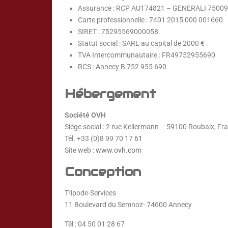
Assurance : RCP AU174821 – GENERALI 75009 
Carte professionnelle : 7401 2015 000 001660
SIRET : 75295569000058
Statut social : SARL au capital de 2000 €
TVA Intercommunautaire : FR49752955690
RCS : Annecy B 752 955 690
Hébergement
Société OVH
Siège social : 2 rue Kellermann – 59100 Roubaix, Fr
Tél. +33 (0)8 99 70 17 61
Site web :
www.ovh.com
Conception
Tripode-Services
11 Boulevard du Semnoz- 74600 Annecy
Tél : 04 50 01 28 67