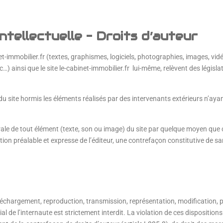
ntellectuelle – Droits d’auteur
t-immobilier.fr (textes, graphismes, logiciels, photographies, images, vid
 ainsi que le site le-cabinet-immobilier.fr lui-même, relèvent des législati
 du site hormis les éléments réalisés par des intervenants extérieurs n’ayan
rale de tout élément (texte, son ou image) du site par quelque moyen que c
ation préalable et expresse de l’éditeur, une contrefaçon constitutive de 
échargement, reproduction, transmission, représentation, modification, pu
l de l’internaute est strictement interdit. La violation de ces dispositi