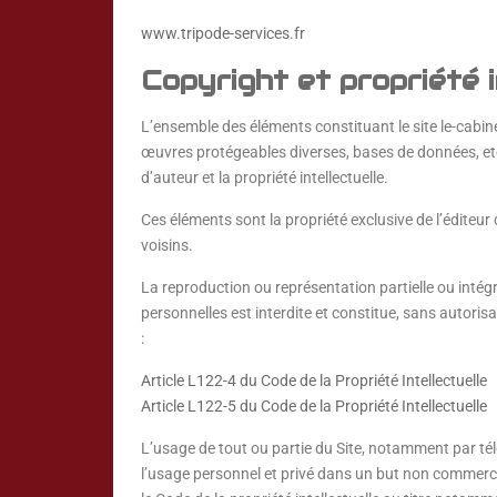
www.tripode-services.fr
Copyright et propriété i
L’ensemble des éléments constituant le site le-cabine
œuvres protégeables diverses, bases de données, etc…)
d’auteur et la propriété intellectuelle.
Ces éléments sont la propriété exclusive de l’éditeur
voisins.
La reproduction ou représentation partielle ou intég
personnelles est interdite et constitue, sans autoris
:
Article L122-4 du Code de la Propriété Intellectuelle
Article L122-5 du Code de la Propriété Intellectuelle
L’usage de tout ou partie du Site, notamment par tél
l’usage personnel et privé dans un but non commercia