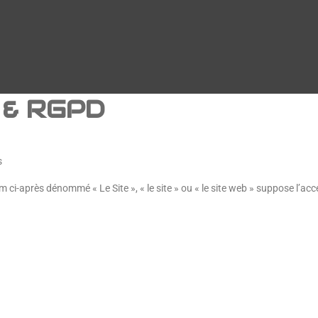
s & RGPD
s
m ci-après dénommé « Le Site », « le site » ou « le site web » suppose l’a