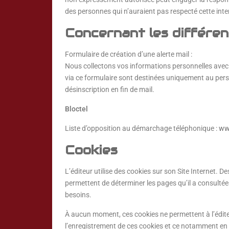
des personnes qui n’auraient pas respecté cette inte
Concernant les différent
Formulaire de création d’une alerte mail :
Nous collectons vos informations personnelles avec
via ce formulaire sont destinées uniquement au per
désinscription en fin de mail.
Bloctel
Liste d’opposition au démarchage téléphonique :
www
Cookies
L’éditeur utilise des cookies sur son Site Internet. De
permettent de déterminer les pages qu’il a consultées
besoins.
À aucun moment, ces cookies ne permettent à l’éditeur
l’enregistrement de ces cookies et ce notamment en c