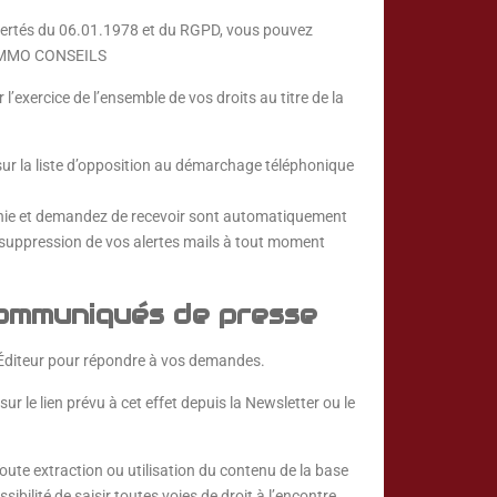
ibertés du 06.01.1978 et du RGPD, vous pouvez
NS IMMO CONSEILS
exercice de l’ensemble de vos droits au titre de la
 sur la liste d’opposition au démarchage téléphonique
inie et demandez de recevoir sont automatiquement
de suppression de vos alertes mails à tout moment
communiqués de presse
’Éditeur pour répondre à vos demandes.
le lien prévu à cet effet depuis la Newsletter ou le
Toute extraction ou utilisation du contenu de la base
ibilité de saisir toutes voies de droit à l’encontre