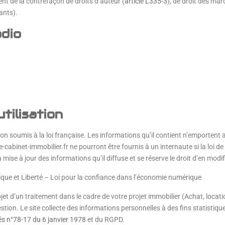
ent de la contrefaçon de droits d’auteur (
article L335-3
), de droit des mar
ants).
adio
tilisation
ation soumis à la loi française. Les informations qu’il contient n’emporte
e-cabinet-immobilier.fr ne pourront être fournis à un internaute si la loi de
la mise à jour des informations qu’il diffuse et se réserve le droit d’en mo
que et Liberté – Loi pour la confiance dans l’économie numérique
bjet d’un traitement dans le cadre de votre projet immobilier (Achat, locat
estion. Le site collecte des informations personnelles à des fins statistiqu
rtés n°78-17 du 6 janvier 1978
et du RGPD.