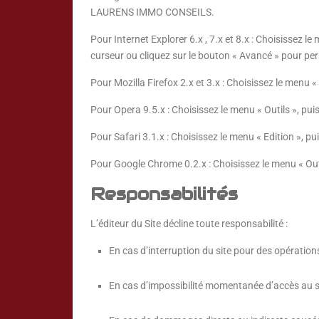
LAURENS IMMO CONSEILS.
Pour Internet Explorer 6.x , 7.x et 8.x : Choisissez le
curseur ou cliquez sur le bouton « Avancé » pour per
Pour Mozilla Firefox 2.x et 3.x : Choisissez le menu « 
Pour Opera 9.5.x : Choisissez le menu « Outils », pui
Pour Safari 3.1.x : Choisissez le menu « Edition », pu
Pour Google Chrome 0.2.x : Choisissez le menu « Outi
Responsabilités
L’éditeur du Site décline toute responsabilité :
En cas d’interruption du site pour des opératio
En cas d’impossibilité momentanée d’accès au site