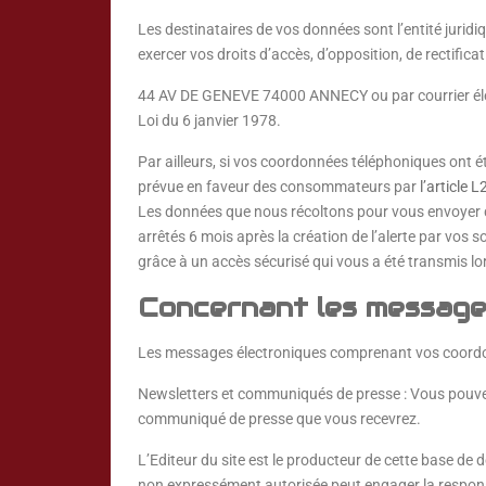
Les destinataires de vos données sont l’entité juri
exercer vos droits d’accès, d’opposition, de recti
44 AV DE GENEVE 74000 ANNECY ou par courrier électro
Loi du 6 janvier 1978.
Par ailleurs, si vos coordonnées téléphoniques ont é
prévue en faveur des consommateurs par
l’article
Les données que nous récoltons pour vous envoyer d
arrêtés 6 mois après la création de l’alerte par vos 
grâce à un accès sécurisé qui vous a été transmis lors
Concernant les message
Les messages électroniques comprenant vos coordonn
Newsletters et communiqués de presse : Vous pouvez 
communiqué de presse que vous recevrez.
L’Editeur du site est le producteur de cette base de
non expressément autorisée peut engager la responsabil