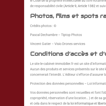
le Code de la propriété intellectuelle au titre notamm
de responsabilité civile (
Article 9
,
Article 1382
et suiv
Photos, films et spots r
Crédits photos : ©
Pascal Dechambre – Tiptop Photos
Vincent Gatier – Visio Drones services
Conditions d’accès et d’u
Le site le-cabinet-immobilier.fr est un site d’inform
Aucun des produits et services présentés sur le site l
concernerait l’interdit. L’éditeur s’efforce d’assurer 
Protection des données personnelles – Loi Informati
Vos données personnelles sont recueillies et font l’o
copropriété, réservation d’une location… ) et de sa g
et cela dans le respect de
la loi informatique et libe