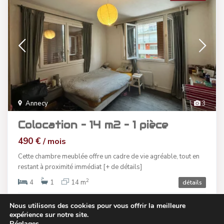
Annecy
3
Colocation – 14 m2 – 1 pièce
490 €
/ mois
Cette chambre meublée offre un cadre de vie agréable, tout en
restant à proximité immédiat
[+ de détails]
2
4
1
14 m
détails
Nous utilisons des cookies pour vous offrir la meilleure
Cabinet LAURENS IMMO CONSEILS
expérience sur notre site.
Réglages
.