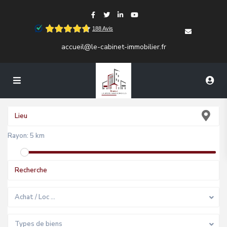
accueil@le-cabinet-immobilier.fr
Rayon:
5 km
Achat / Loc …
Types de biens