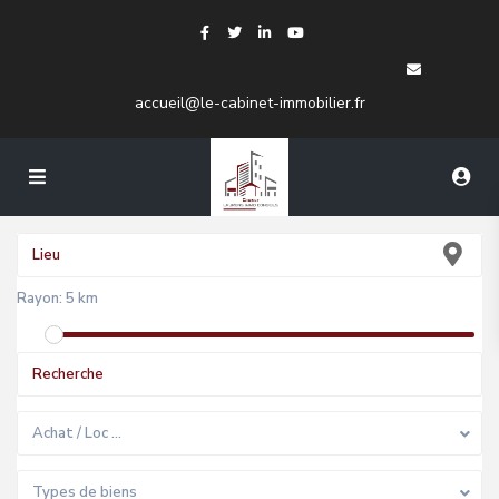
accueil@le-cabinet-immobilier.fr
Rayon:
5 km
Achat / Loc …
Types de biens