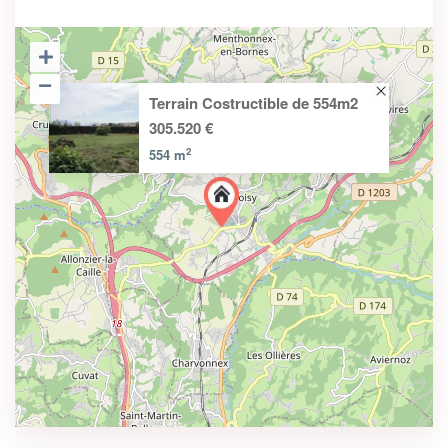
Terrain Costructible de 554m2
305.520 €
2
554 m