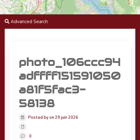
Advanced Search
photo_106ccc94
adffff151591050
a81f5fac3-
58138
Posted by on 29 juin 2026
0