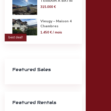
TERRAIN A BATIR
315.000 €
Vieugy – Maison 4
Chambres
1.450 €
/ mois
best deal!
Featured Sales
Featured Rentals