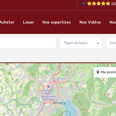
Acheter
Louer
Nos expertises
Nos Vidéos
Nou
Types de biens
Acha
Ma posit