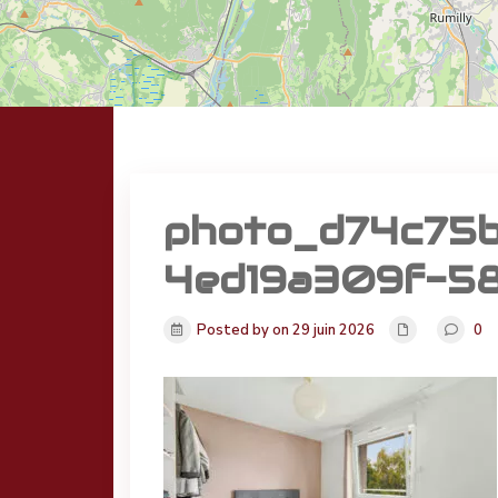
photo_d74c75
4ed19a309f-58
Posted by on 29 juin 2026
0