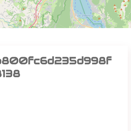
b800fc6d235d998f
138