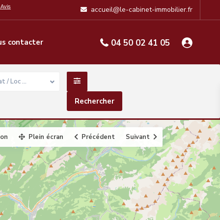
accueil@le-cabinet-immobilier.fr
s contacter
04 50 02 41 05
t / Loc …
ion
Plein écran
Précédent
Suivant