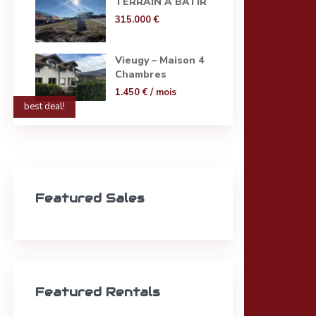
TERRAIN A BATIR
315.000 €
Vieugy – Maison 4
Chambres
1.450 €
/ mois
best deal!
Featured Sales
Featured Rentals