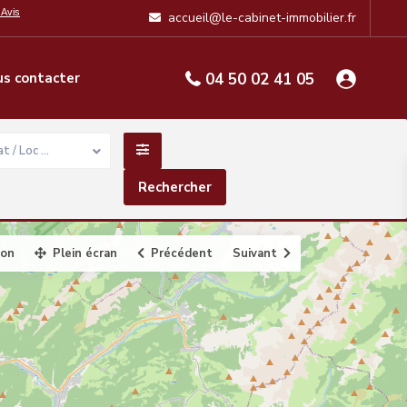
accueil@le-cabinet-immobilier.fr
s contacter
04 50 02 41 05
t / Loc …
ion
Plein écran
Précédent
Suivant