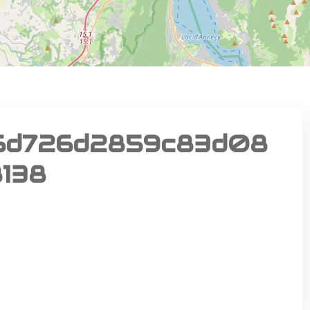
6d726d2859c83d08
138