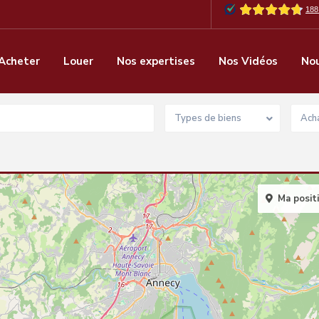
Acheter
Louer
Nos expertises
Nos Vidéos
Nou
Types de biens
Acha
Ma posit