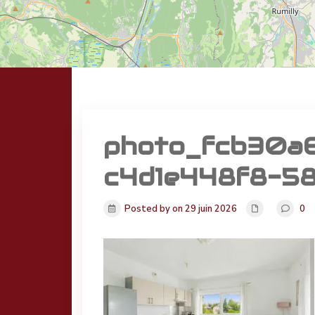
photo_fcb30a
c4d1e448f8-58
Posted by on 29 juin 2026
0