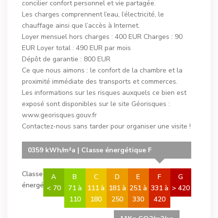
concilier confort personnel et vie partagée.
Les charges comprennent l’eau, l’électricité, le
chauffage ainsi que l’accès à Internet.
Loyer mensuel hors charges : 400 EUR Charges : 90
EUR Loyer total : 490 EUR par mois
Dépôt de garantie : 800 EUR
Ce que nous aimons : le confort de la chambre et la
proximité immédiate des transports et commerces.
Les informations sur les risques auxquels ce bien est
exposé sont disponibles sur le site Géorisques :
www.georisques.gouv.fr
Contactez-nous sans tarder pour organiser une visite !
0359 kWh/m²a | Classe énergétique F
Classe
A
B
C
D
E
F
G
énergétique
< 70
71 à
111 à
181 à
251 à
331 à
> 420
110
180
250
330
420