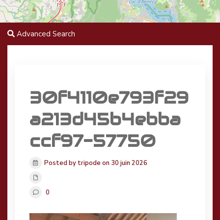
Advanced Search
30f4110e793f29
a213d45b4ebba
ccf97-57750
Posted by tripode on 30 juin 2026
0