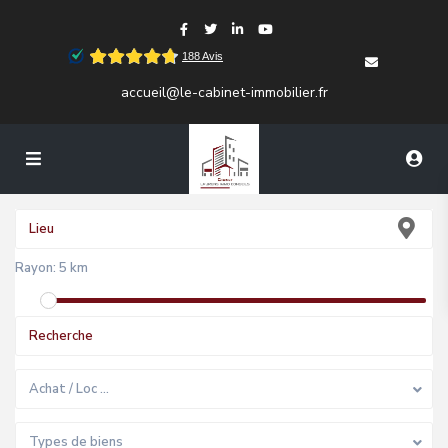
accueil@le-cabinet-immobilier.fr
Rayon:
5 km
Achat / Loc …
Types de biens