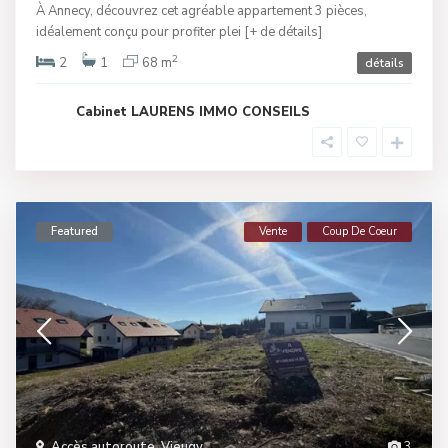
À Annecy, découvrez cet agréable appartement 3 pièces,
idéalement conçu pour profiter plei
[+ de détails]
2
2
1
68 m
détails
Cabinet LAURENS IMMO CONSEILS
Featured
Vente
Coup De Coeur
Accès autoroute
,
Vieugy
3