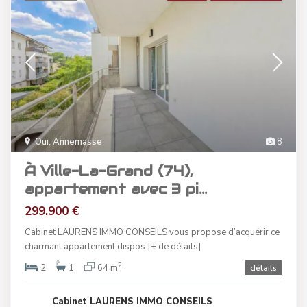
Oui
,
Annemasse
8
À Ville-La-Grand (74),
appartement avec 3 pi...
299.900 €
Cabinet LAURENS IMMO CONSEILS vous propose d’acquérir ce
charmant appartement dispos
[+ de détails]
2
2
1
64 m
détails
Cabinet LAURENS IMMO CONSEILS