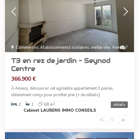
Commerces, établissements scolaires, vieille vile
,
Annecy
7
T3 en rez de jardin – Seynod
Centre
366.900 €
À Annecy, découvrez cet agréable appartement 3 pièces,
idéalement conçu pour profiter plei
[+ de détails]
2
2
1
68 m
détails
Cabinet LAURENS IMMO CONSEILS