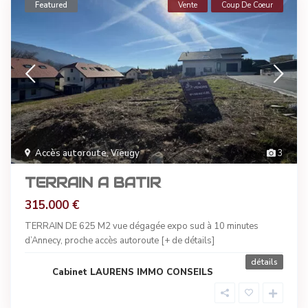
Featured
Vente
Coup De Coeur
Accès autoroute
,
Vieugy
3
TERRAIN A BATIR
315.000 €
TERRAIN DE 625 M2 vue dégagée expo sud à 10 minutes
d’Annecy, proche accès autoroute
[+ de détails]
détails
Cabinet LAURENS IMMO CONSEILS