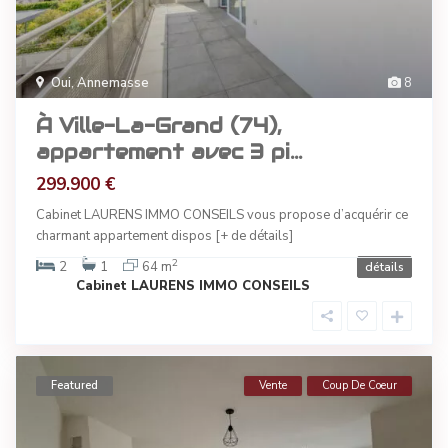
Oui
,
Annemasse
8
À Ville-La-Grand (74),
appartement avec 3 pi...
299.900 €
Cabinet LAURENS IMMO CONSEILS vous propose d’acquérir ce
charmant appartement dispos
[+ de détails]
2
2
1
64 m
détails
Cabinet LAURENS IMMO CONSEILS
Featured
Vente
Coup De Coeur