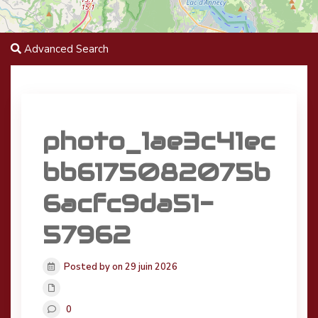
Advanced Search
photo_1ae3c41ec
bb6175082075b
6acfc9da51-
57962
Posted by on 29 juin 2026
0