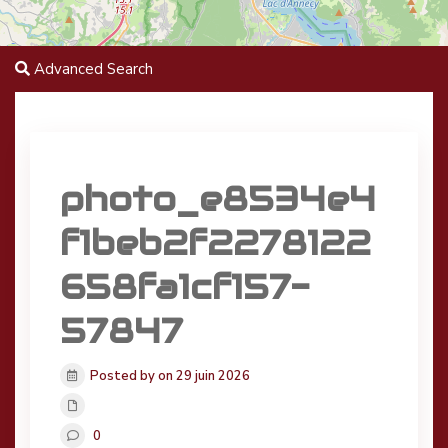
Advanced Search
photo_e8534e4
f1beb2f2278122
658fa1cf157-
57847
Posted by on 29 juin 2026
0