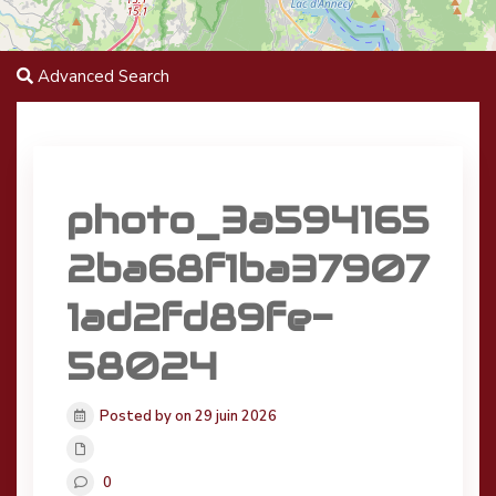
Advanced Search
photo_3a594165
2ba68f1ba37907
1ad2fd89fe-
58024
Posted by on 29 juin 2026
0