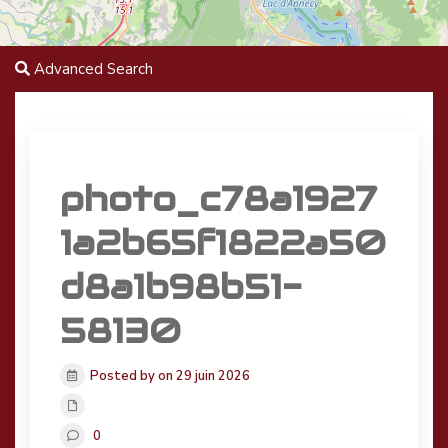
Advanced Search
photo_c78a1927
1a2b65f1822a50
d8a1b98b51-
58130
Posted by on 29 juin 2026
0