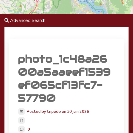
Advanced Search
photo_1c48a26
00a5aaeef1539
ef065cf13fc7-
57790
Posted by tripode on 30 juin 2026
0