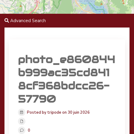
Advanced Search
photo_e860844
b999ac35cd841
8cf368bdcc26-
57790
Posted by tripode on 30 juin 2026
0