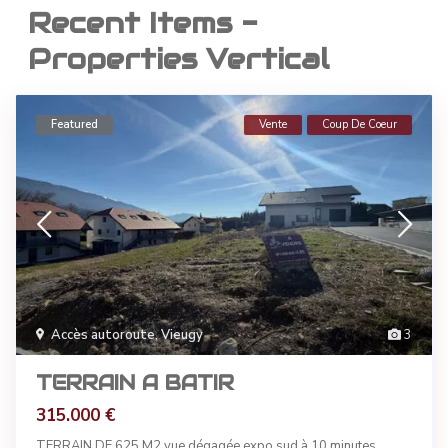
Recent Items -
Properties Vertical
Featured
Vente
Coup De Coeur
Accès autoroute
,
Vieugy
3
TERRAIN A BATIR
315.000 €
TERRAIN DE 625 M2 vue dégagée expo sud à 10 minutes