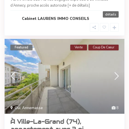
d’Annecy, proche accès autoroute
[+ de détails]
détails
Cabinet LAURENS IMMO CONSEILS
Featured
Vente
Coup De Coeur
Oui
,
Annemasse
8
À Ville-La-Grand (74),