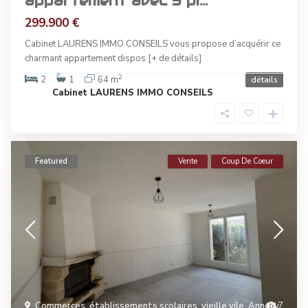
appartement avec 3 pi...
299.900 €
Cabinet LAURENS IMMO CONSEILS vous propose d’acquérir ce
charmant appartement dispos
[+ de détails]
2
2
1
64 m
détails
Cabinet LAURENS IMMO CONSEILS
Featured
Vente
Coup De Coeur
Commerces, établissements scolaires, vieille vile
,
Annecy
7