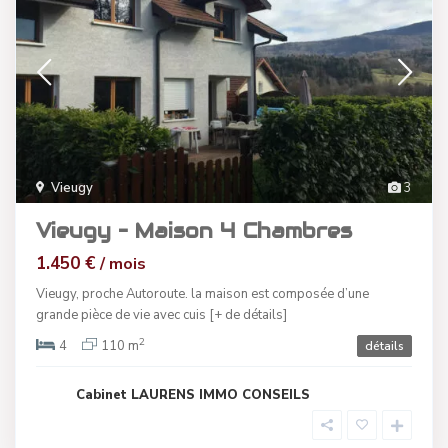
Vieugy
3
Vieugy – Maison 4 Chambres
1.450 €
/ mois
Vieugy, proche Autoroute. la maison est composée d’une
grande pièce de vie avec cuis
[+ de détails]
2
4
110 m
détails
Cabinet LAURENS IMMO CONSEILS