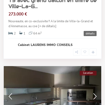
T3 avec grand balcon en limite de
Ville-La-G...
273.000 €
Nouveaute, en co-exclusivite !! A la limite de Ville-la-Grand et
d’Annemasse, au coe
[+ de détails]
2
2
1
64 m
détails
Cabinet LAURENS IMMO CONSEILS
Location