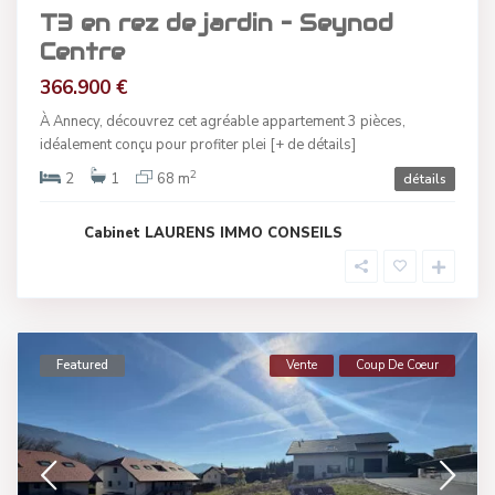
T3 en rez de jardin – Seynod
Centre
366.900 €
À Annecy, découvrez cet agréable appartement 3 pièces,
idéalement conçu pour profiter plei
[+ de détails]
2
2
1
68 m
détails
Cabinet LAURENS IMMO CONSEILS
Featured
Vente
Coup De Coeur