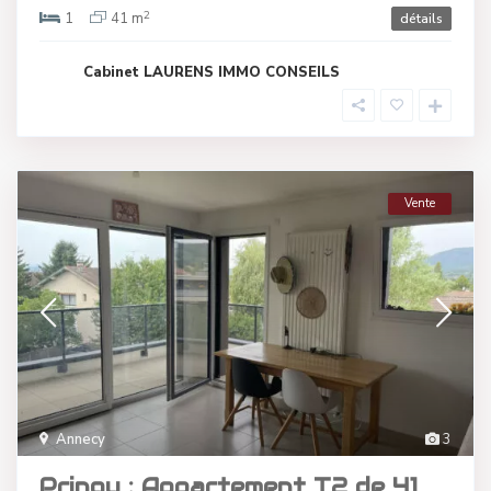
2
1
41 m
détails
Cabinet LAURENS IMMO CONSEILS
Vente
Annecy
3
Pringy : Appartement T2 de 41