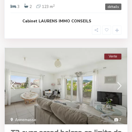
2
3
2
123 m
détails
Cabinet LAURENS IMMO CONSEILS
Vente
Annemasse
7