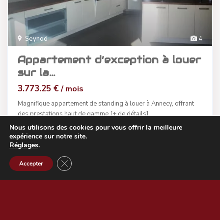
Seynod
4
Appartement d’exception à louer
sur la...
3.773.25 €
/ mois
Magnifique appartement de standing à louer à Annecy, offrant
des prestations haut de gamme
[+ de détails]
Nous utilisons des cookies pour vous offrir la meilleure
2
4
1
279 m
détails
expérience sur notre site.
Réglages
.
Cabinet LAURENS IMMO CONSEILS
Listes de biens
Map View
Fermer la bannière des cookies GDPR
Accepter
Vente