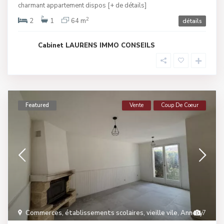
charmant appartement dispos
[+ de détails]
2
2
1
64 m
détails
Cabinet LAURENS IMMO CONSEILS
Featured
Vente
Coup De Coeur
Commerces, établissements scolaires, vieille vile
,
Annecy
7