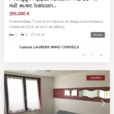
m2 avec balcon...
255.000 €
À vendre Beau T2 de 41 m2 situé au 1er étage d’une résidence
récente de 2016, au cal
[+ de détails]
2
1
1
41 m
détails
Cabinet LAURENS IMMO CONSEILS
Location