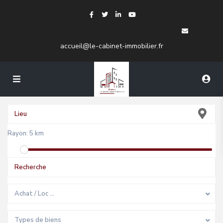
accueil@le-cabinet-immobilier.fr
Rayon:
5 km
Achat / Loc …
Types de biens