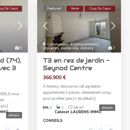
up De Coeur
Featured
Vente
Coup De Coeur
Commerces, établissements
8
scolaires, vieille vile
,
Annecy
7
d (74),
T3 en rez de jardin –
vec 3
Seynod Centre
366.900 €
À Annecy, découvrez cet agréable
appartement 3 pièces, idéalement conçu
SEILS vous
pour profiter plei
[+ de détails]
ant
ails]
2
2
1
68 m
détails
IMMO
Cabinet LAURENS IMMO
détails
CONSEILS