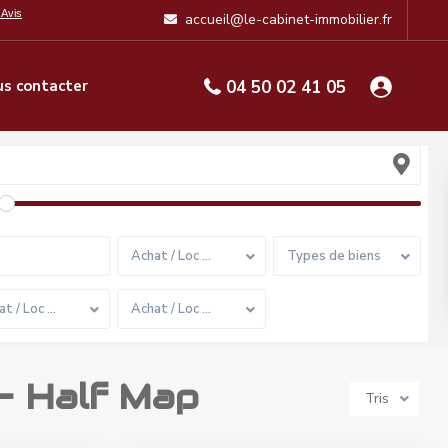
accueil@le-cabinet-immobilier.fr
s contacter
04 50 02 41 05
Achat / Loc …
Types de biens
at / Loc …
Achat / Loc …
 – Half Map
Tris