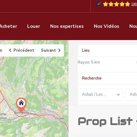
Acheter
Louer
Nos expertises
Nos Vidéos
Nou
an
Précédent
Suivant
Rayon:
5 km
Achat / Loc …
Ach
Prop List