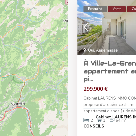
Featured
Vente
Co
Oui
,
Annemasse
À Ville-La-Gran
appartement a
pi...
299.900 €
Cabinet LAURENS IMMO CON
propose d’acquérir ce charm
appartement dispos
[+ de dét
Cabinet LAURENS 
2
2
1
64 m
CONSEILS